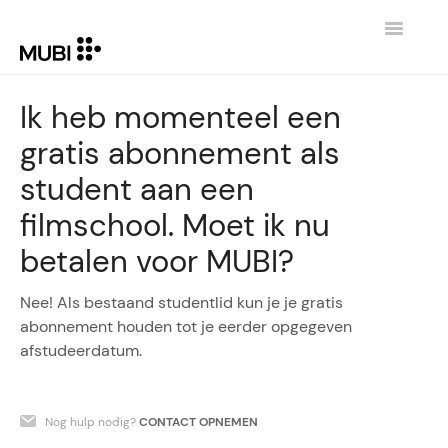
Toggle
Navigatio
CONTACT
Ik heb momenteel een
gratis abonnement als
TERUG NAAR MUBI.COM
student aan een
filmschool. Moet ik nu
betalen voor MUBI?
Nee! Als bestaand studentlid kun je je gratis
abonnement houden tot je eerder opgegeven
afstudeerdatum.
Nog hulp nodig?
CONTACT OPNEMEN