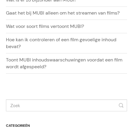
Gaat het bij MUBI alleen om het streamen van films?
Wat voor soort films vertoont MUBI?
Hoe kan ik controleren of een film gevoelige inhoud
bevat?
Toont MUBI inhoudswaarschuwingen voordat een film
wordt afgespeeld?
CATEGORIEËN