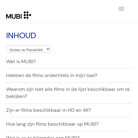
Toggle
Navigatio
CONTACT
INHOUD
TERUG NAAR MUBI.COM
Wat is MUBI?
Hebben de films ondertitels in mijn taal?
Waarom zijn niet alle films in de lijst beschikbaar om te
bekijken?
Zijn er films beschikbaar in HD en 4K?
Hoe lang zijn films beschikbaar op MUBI?
Wat is er zo bijzonder aan MUBI?